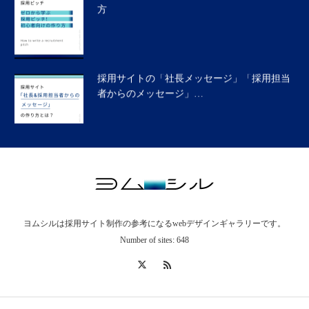
採用サイトの「社長メッセージ」「採用担当
者からのメッセージ」…
採用サイトの「福利厚生」とは？具体的な作
り方と参考事例から解…
ヨムシルは採用サイト制作の参考になるwebデザインギャラリーです。
採用サイトの「データで見る〇〇」とは？具
Number of sites: 648
体的な作り方と参考事…