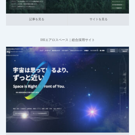
採用サイト「ヘッダーの役割」と実践的な作
り方
記事を見る
サイトを見る
ゼロから学ぶ採用ピッチ！初心者向けの作り
IHIエアロスペース｜総合採用サイト
方
2025.06.20
採用サイトの「社長メッセージ」「採用担当
004_総合採用サイト
003_産業機械・航空・重電
大企業の採用サイト
者からのメッセージ」…
本社が地方の企業
記事を見る
サイトを見る
採用サイトの「福利厚生」とは？具体的な作
り方と参考事例から解…