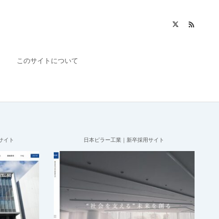
このサイトについて
サイト
日本ピラー工業｜新卒採用サイト
2024.02.27
3_産業機
001_新卒採用サイト
003_産業機械・航
方の企業
空・重電
本社が地方の企業