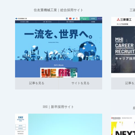
住友重機械工業｜総合採用サイト
三
2024.02.27
001_新卒採用サイト
002_キャリア採用
002_
サイト
004_総合採用サイト
003_産業機
械・航空・重電
記事を見る
サ
記事を見る
サイトを見る
記事を見る
サイトを見る
記事を
IHI｜新卒採用サイト
2023.09.23