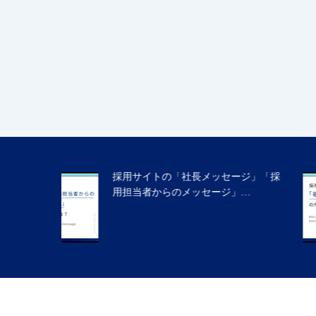
記事を見る
サイトを見る
記事を
ジ」「採
採用サイトの「福利厚生」とは？具体
…
的な作り方と参考事例から解…