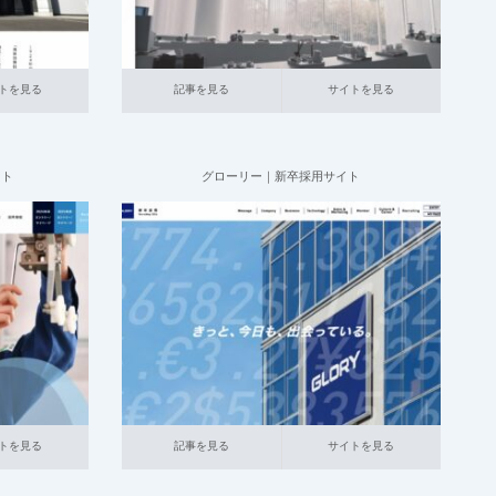
記事を見る
サイトを見る
トを見る
記事を見る
サイトを見る
イト
グローリー｜新卒採用サイト
2024.02.27
産業機械・航
001_新卒採用サイト
003_産業機械・航
企業
空・重電
本社が地方の企業
記事を見る
サイトを見る
トを見る
記事を見る
サイトを見る