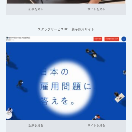
記事を見る
サイトを見る
スタッフサービスHD｜新卒採用サイト
2024.03.01
001_新卒採用サイト
013_人材サービス
記事を見る
サイトを見る
記事を見る
サイトを見る