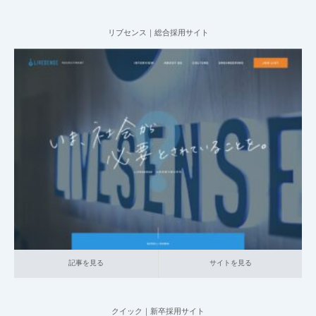
リブセンス｜総合採用サイト
2024.09.09
004_総合採用サイト
013_人材サービス
記事を見る
サイトを見る
記事を見る
サイトを見る
クイック｜新卒採用サイト