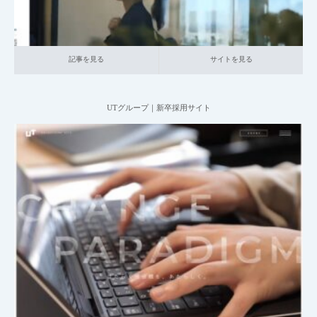
記事を見る
サイトを見る
UTグループ｜新卒採用サイト
2024.03.01
001_新卒採用サイト
013_人材サービス
記事を見る
サイトを見る