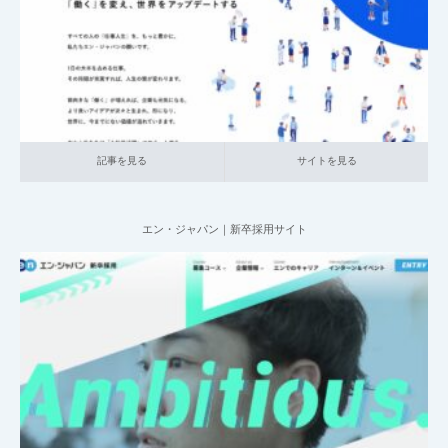
記事を見る
サイトを見る
記事を見る
サイトを見る
エン・ジャパン｜新卒採用サイト
2024.01.20
001_新卒採用サイト
013_人材サービス
記事を見る
サイトを見る