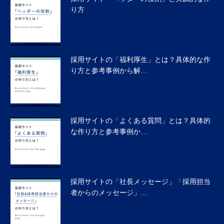
り方
採用サイトの「福利厚生」とは？具体的な作
り方と参考事例から解…
採用サイトの「よくある質問」とは？具体的
な作り方と参考事例か…
採用サイトの「社長メッセージ」「採用担当
者からのメッセージ」…