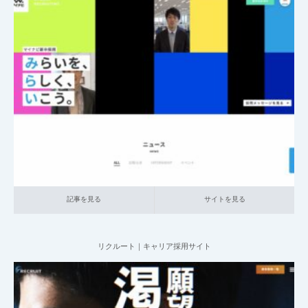
2024.01.20
001_新卒採用サイト
013_人材サービス
記事を見る
サイトを見る
採用サイトの「福利厚生」とは？具体的な作
記事を見る
サイトを見る
り方と参考事例から解…
リクルート｜キャリア採用サイト
採用サイトの「よくある質問」とは？具体的
な作り方と参考事例か…