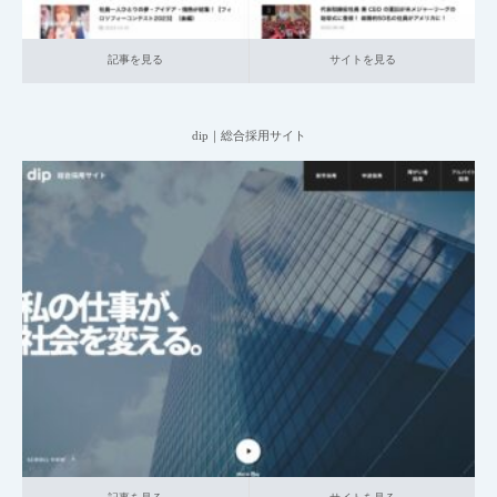
記事を見る
サイトを見る
dip｜総合採用サイト
2025.04.24
004_総合採用サイト
013_人材サービス
中小企業の採用サイト
記事を見る
サイトを見る