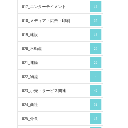
017_エンターテイメント
16
018_メディア・広告・印刷
37
019_建設
18
020_不動産
29
021_運輸
22
022_物流
4
023_小売・サービス関連
42
024_商社
31
025_外食
15