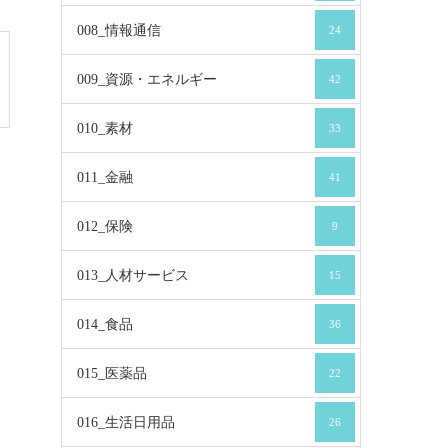
008_情報通信
24
009_資源・エネルギー
42
010_素材
33
011_金融
41
012_保険
9
013_人材サービス
15
014_食品
36
015_医薬品
22
016_生活日用品
26