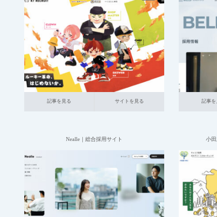
2025.07.09
001_新卒採用サイト
025_外食
大企業の
004_
採用サイト
記事を見る
サイトを見る
記事を見る
サ
記事を見る
サイトを見る
記事を
Nealle｜総合採用サイト
小田
2025.06.20
004_総合採用サイト
007_ネットサービ
004_総
ス関連
中小企業の採用サイト