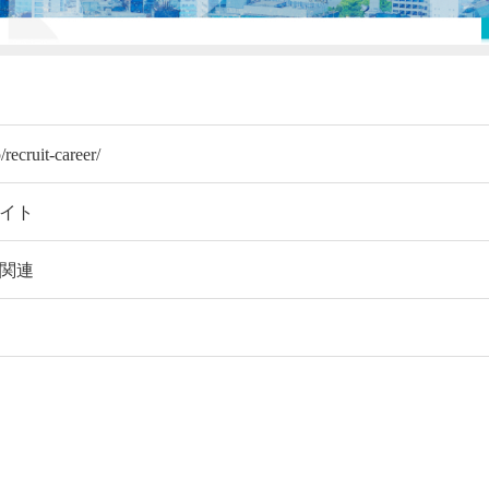
/recruit-career/
サイト
ス関連