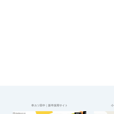
串カツ田中｜新卒採用サイト
小