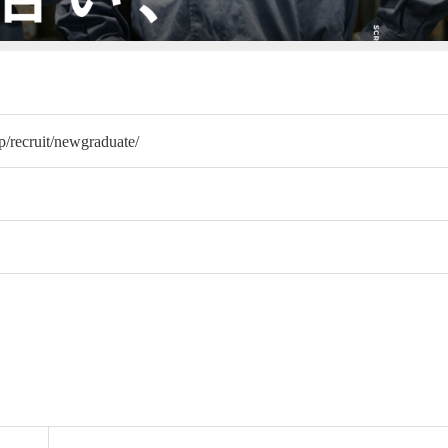
jp/recruit/newgraduate/