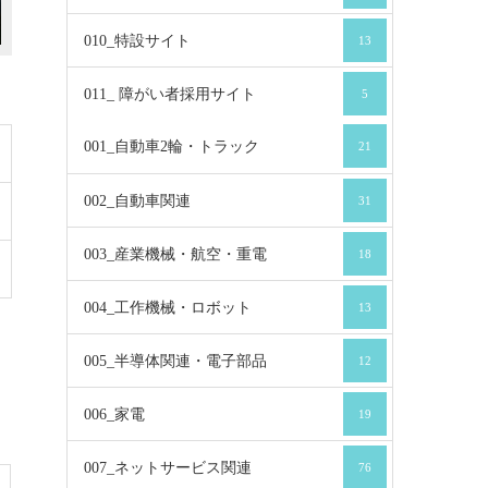
010_特設サイト
13
011_ 障がい者採用サイト
5
001_自動車2輪・トラック
21
002_自動車関連
31
003_産業機械・航空・重電
18
004_工作機械・ロボット
13
005_半導体関連・電子部品
12
006_家電
19
007_ネットサービス関連
76