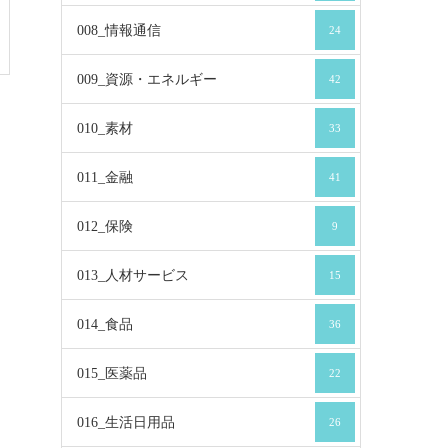
008_情報通信
24
009_資源・エネルギー
42
010_素材
33
011_金融
41
012_保険
9
013_人材サービス
15
014_食品
36
015_医薬品
22
016_生活日用品
26