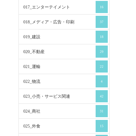
017_エンターテイメント
16
018_メディア・広告・印刷
37
019_建設
18
020_不動産
29
021_運輸
22
022_物流
4
023_小売・サービス関連
42
024_商社
31
025_外食
15