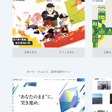
2025.07.09
001_新卒採用サイト
025_外食
大企業の
001_新
採用サイト
記事を見る
サイトを見る
記事を見る
サ
記事を見る
サイトを見る
記事を
ポーラ・オルビス｜新卒採用サイト
2025.06.11
001_新卒採用サイト
006_LPサイト
001_新
016_生活日用品
中小企業の採用サイト