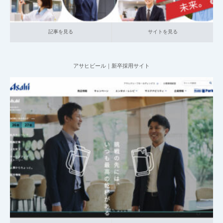
採用サイトの「福利厚生」とは？具体的な作
り方と参考事例から解…
記事を見る
サイトを見る
採用サイトの「よくある質問」とは？具体的
アサヒビール｜新卒採用サイト
な作り方と参考事例か…
採用サイトの「社長メッセージ」「採用担当
2025.05.01
者からのメッセージ」…
001_新卒採用サイト
014_食品
大企業の採用サイト
記事を見る
サイトを見る
採用サイト「ヘッダーの役割」と実践的な作
り方