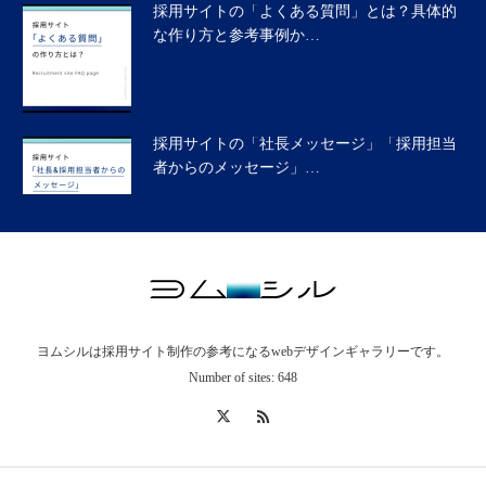
採用サイトの「社長メッセージ」「採用担当
者からのメッセージ」…
採用サイト「ヘッダーの役割」と実践的な作
り方
ヨムシルは採用サイト制作の参考になるwebデザインギャラリーです。
採用サイトの「データで見る〇〇」とは？具
Number of sites: 648
体的な作り方と参考事…