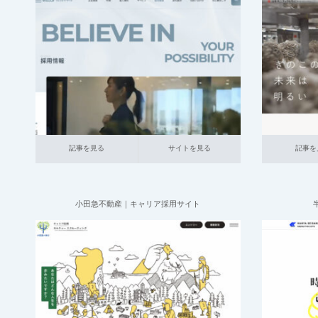
2025.07.09
004_総合採用サイト
013_人材サービス
004_総
大企業の採用サイト
採用
記事を見る
サイトを見る
記事を見る
サ
記事を見る
サイトを見る
記事を
小田急不動産｜キャリア採用サイト
2025.06.20
004_総合採用サイト
020_不動産
大企業
004_総
の採用サイト
小企業の