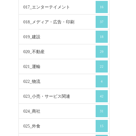
017_エンターテイメント
16
018_メディア・広告・印刷
37
019_建設
18
020_不動産
29
021_運輸
22
022_物流
4
023_小売・サービス関連
42
024_商社
31
025_外食
15