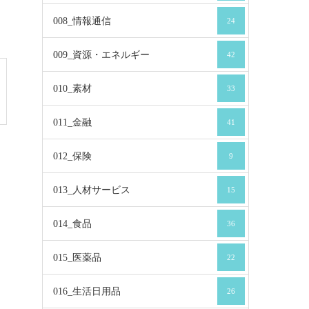
008_情報通信
24
009_資源・エネルギー
42
010_素材
33
011_金融
41
012_保険
9
013_人材サービス
15
014_食品
36
015_医薬品
22
016_生活日用品
26