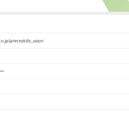
o.jp/ja/recruit/dx_saiyo/
ギー