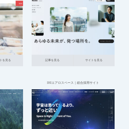
2025.06.20
小売・サービ
004_総合採用サイト
007_ネットサービ
本社が地
ス関連
中小企業の採用サイト
記事を見る
サイトを見る
トを見る
記事を見る
サイトを見る
ト
IHIエアロスペース｜総合採用サイト
2025.06.20
004_総合採用サイト
003_産業機械・航
大企業の
空・重電
大企業の採用サイト
本社が地
方の企業