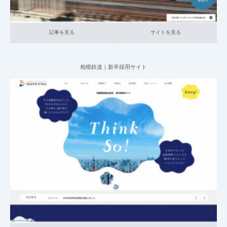
採用サイトの「よくある質問」とは？具体的
な作り方と参考事例か…
記事を見る
サイトを見る
採用サイトの「データで見る〇〇」とは？具
相模鉄道｜新卒採用サイト
体的な作り方と参考事…
採用サイトの「福利厚生」とは？具体的な作
2025.05.25
り方と参考事例から解…
001_新卒採用サイト
021_運輸
大企業の採用サイト
記事を見る
サイトを見る
ゼロから学ぶ採用ピッチ！初心者向けの作り
方