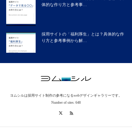
採用サイトの「福利厚生」とは？具体的な作
り方と参考事例から解…
ゼロから学ぶ採用ピッチ！初心者向けの作り
方
ヨムシルは採用サイト制作の参考になるwebデザインギャラリーです。
採用サイトの「社長メッセージ」「採用担当
Number of sites: 648
者からのメッセージ」…