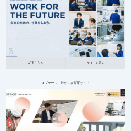
002_キャリア採用サイト
005_半導体関連・電子部品
大企業の採用サ
イト
記事を見る
サイトを見る
記事を見る
サイトを見る
オプテージ｜障がい者採用サイト
2025.06.08
011_ 障がい者採用サイト
008_情報通信
大企業の採用サイト
本社が
地方の企業