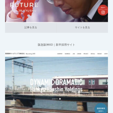
採用サイト「ヘッダーの役割」と実践的な作
り方
記事を見る
サイトを見る
ゼロから学ぶ採用ピッチ！初心者向けの作り
阪急阪神HD｜新卒採用サイト
方
2025.05.25
採用サイトの「よくある質問」とは？具体的
001_新卒採用サイト
021_運輸
大企業の採用サイト
本社が地方の企
な作り方と参考事例か…
業
記事を見る
サイトを見る
採用サイトの「福利厚生」とは？具体的な作
り方と参考事例から解…