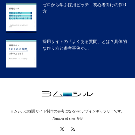
ゼロから学ぶ採用ピッチ！初心者向けの作り
方
採用サイトの「よくある質問」とは？具体的
な作り方と参考事例か…
採用サイトの「福利厚生」とは？具体的な作
り方と参考事例から解…
ヨムシルは採用サイト制作の参考になるwebデザインギャラリーです。
採用サイトの「データで見る〇〇」とは？具
Number of sites: 648
体的な作り方と参考事…