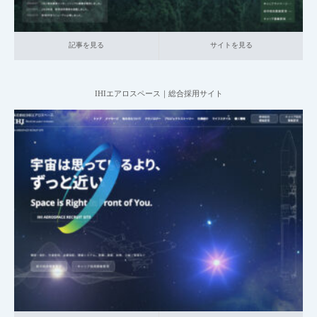
ゼロから学ぶ採用ピッチ！初心者向けの作り
方
記事を見る
サイトを見る
採用サイトの「よくある質問」とは？具体的
IHIエアロスペース｜総合採用サイト
な作り方と参考事例か…
2025.06.20
採用サイトの「福利厚生」とは？具体的な作
004_総合採用サイト
003_産業機械・航空・重電
大企業の採用サイト
り方と参考事例から解…
本社が地方の企業
記事を見る
サイトを見る
採用サイト「ヘッダーの役割」と実践的な作
り方